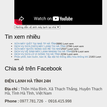
Tin xem nhiều
SỬA MÁY GIẶT TẠI NHÀ TP HÀ TĨNH
3990 Lượt xem
DỊCH VỤ SỬA CHỮA MÁY LẠNH TẠI HÀ TĨNH
2796 Lượt xem
SỬA MÁY NƯỚC NÓNG GIÁ RẺ TẠI NHÀ
2537 Lượt xem
DỊCH VỤ VỆ SINH MÁY LẠNH NHANH TẠI HÀ TĨNH
2378 Lượt xem
DỊCH VỤ SỬA LÒ VI SÓNG TẠI HÀ TĨNH
2234 Lượt xem
Phân phối, bán buôn, bán lẻ, lắp đặt hệ thống điều hòa không khí.
2183 Lượt
xem
Chia sẻ trên Facebook
ĐIỆN LẠNH HÀ TĨNH 24H
Địa chỉ :
Thôn Hòa Bình, Xã Thạch Thắng, Huyện Thạch
Hà, Tỉnh Hà Tĩnh, Việt Nam
Phone :
0977.781.726 - 0916.415.998