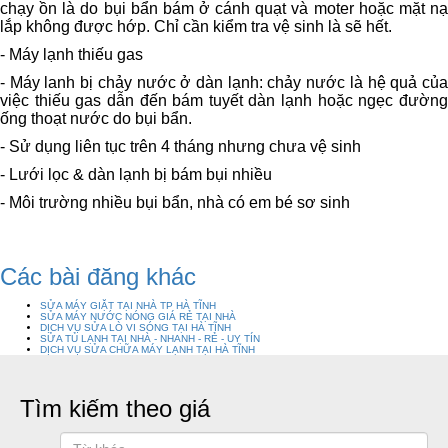
chạy ồn là do bụi bẩn bám ở cánh quạt và moter hoặc mặt nạ
lắp không được hớp. Chỉ cần kiểm tra vệ sinh là sẽ hết.
- Máy lạnh thiếu gas
- Máy lanh bị chảy nước ở dàn lạnh: chảy nước là hệ quả của
việc thiếu gas dẫn đến bám tuyết dàn lạnh hoặc ngẹc đường
ống thoạt nước do bụi bẩn.
- Sử dụng liên tục trên 4 tháng nhưng chưa vệ sinh
- Lưới lọc & dàn lạnh bị bám bụi nhiều
- Môi trường nhiều bụi bẩn, nhà có em bé sơ sinh
Các bài đăng khác
SỬA MÁY GIẶT TẠI NHÀ TP HÀ TĨNH
SỬA MÁY NƯỚC NÓNG GIÁ RẺ TẠI NHÀ
DỊCH VỤ SỬA LÒ VI SÓNG TẠI HÀ TĨNH
SỬA TỦ LẠNH TẠI NHÀ - NHANH - RẺ - UY TÍN
DỊCH VỤ SỬA CHỮA MÁY LẠNH TẠI HÀ TĨNH
Tìm kiếm theo giá