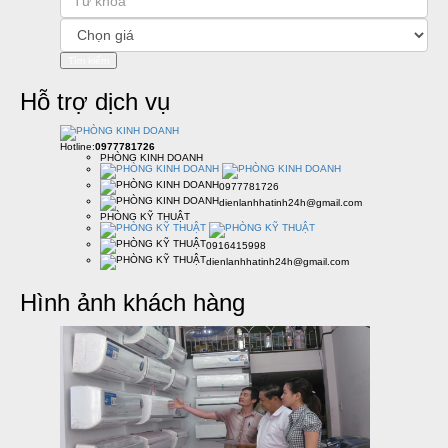
Hỗ trợ dịch vụ
Hotline:
0977781726
PHÒNG KINH DOANH
0977781726
dienlanhhatinh24h@gmail.com
PHÒNG KỸ THUẬT
0916415998
dienlanhhatinh24h@gmail.com
Hình ảnh khách hàng