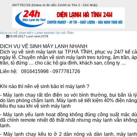
0977781726 (Online từ 8h đến 21h00 từ Thứ 2 - Chủ Nhật)
DỊCH VỤ VỆ SINH MÁY LẠNH NHANH TẠI HÀ TĨNH
Menu
03-09-2017
Lượt xem:2378
0
Trang chủ
Giới thiệu
DỊCH VỤ VỆ SINH MÁY LẠNH NHANH
Danh mục sản phẩm
Dịch vụ vệ sinh máy lạnh tại TP.HÀ TĨNH, phục vụ 24/7 kể cả
Điều hòa Gree
Điều hòa Samsung
ngày lễ. Chuyên nhận vệ sinh máy lạnh treo tường, âm trần, áp
Điều hòa Funiki
Điều hòa Electrolux
trần, tủ đứng … cho các hộ gia đình, khách sạn, công ty …
Điều hòa TCL
Điều hòa Aqua
Liên hệ: 0916415998 - 0977781726
Điều hòa Casper
Điều hòa LG
Điều hòa Midea
Điều Hòa Panasonic
Điều Hòa Daikin
Khi nào thì nên vệ sinh bảo trì máy lạnh ?
DỊCH VỤ
TIN TỨC
- Máy lạnh chạy rất tốn điện so với bình thường, bụi bẩn là lý
Liên hệ
Hỗ trợ
do làm phòng chậm lạnh. Máy lạnh sẽ tiết kiệm 40% điện năng
tiêu thụ sau khi vệ sinh máy lạnh
Hotline:
0977781726
(8-21h, cả T7 & CN)
- Máy lạnh yếu lạnh hoạt động không đúng công suất mặc dù
Hướng dẫn đặt hàng
đã chỉnh remote nhiệt độ thất nhất nhưng máy lạnh vẫn không
Phương thức thanh toán
lạnh.
Chính sách đổi trả
- Máy lạnh chạy kêu to ở 2 dàn nóng và dàn lạnh, máy lạnh